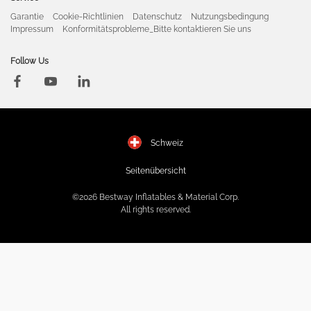
Garantie
Cookie-Richtlinien
Datenschutz
Nutzungsbedingung
Impressum
Konformitätsprobleme_Bitte kontaktieren Sie uns
Follow Us
Schweiz
Seitenübersicht
©2026 Bestway Inflatables & Material Corp.
All rights reserved.